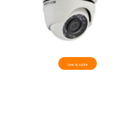
Lire la suite
Hikvision>> Camèra dôme IR20m, Full HD720P 3.6 mm,
DS-2CE56C0T-IRM