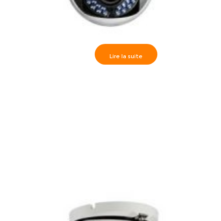
Lire la suite
Camèra dôme IR30m, HD1080P varifocal 2.8-12mm,
DS-2CE56D1T-VFIR