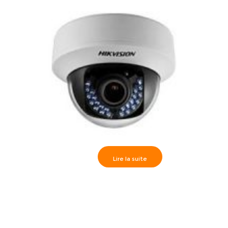
Lire la suite
Hikvision>> Camèra dôme True WDR IR30m, HD720P
varifocal 2.8-12mm, DS-2CE56C5T-VFIR