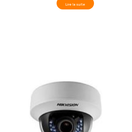
Lire la suite
Camèra dôme True WDR IR30m, HD720P varifocal 2.8-
12mm, DS-2CE56C5T- HD720P Turbo HD Indoor Vari-
foca