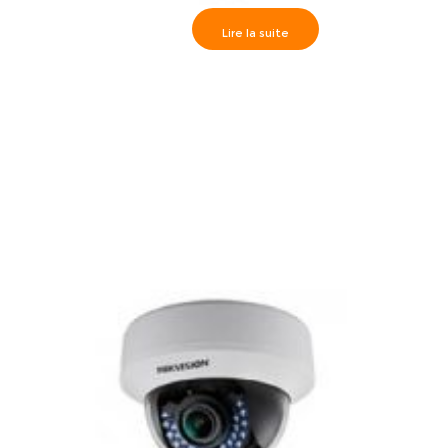
Lire la suite
Caméra high speed dôme Externe IR120m 23x – Full HD
720P, DS-2AE7123TI-A