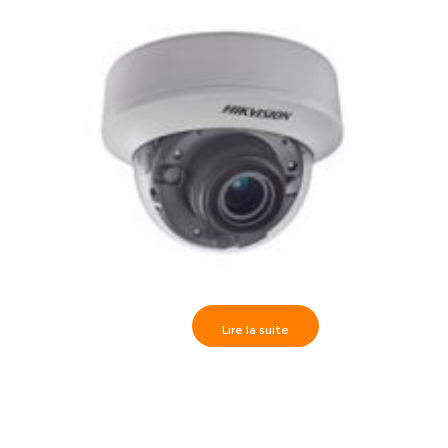
Lire la suite
Hikvision>> Camèra dôme IR30m, Analog HD 3MP VF
motorisé 2.8-12mm- DS-2CE56F7T-ITZ