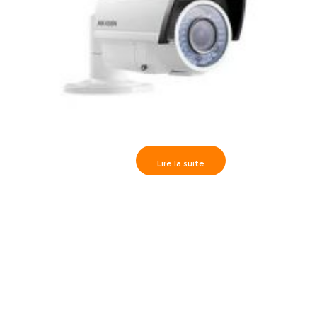
Lire la suite
Caméra Externe IR40m, HD720P varifocal 2.8-12mm-
DS-2CE16C2T-VFIR3