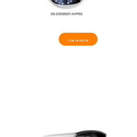
Lire la suite
Camèra dôme True WDR IR30m, HD720P varifocal 2.8-
12mm, DS-2CE56C5T- HD720P Turbo HD Indoor Vari-
foca