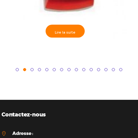
Lire la suite
BS0S359: Sirène externe avec flash rouge IP55
avec protection métallique interne 115Db
Contactez-nous
Adresse :