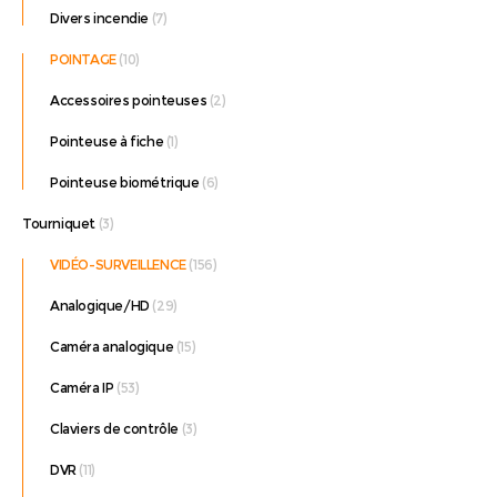
Divers incendie
(7)
POINTAGE
(10)
Accessoires pointeuses
(2)
Pointeuse à fiche
(1)
Pointeuse biométrique
(6)
Tourniquet
(3)
VIDÉO-SURVEILLENCE
(156)
Analogique/HD
(29)
Caméra analogique
(15)
Caméra IP
(53)
Claviers de contrôle
(3)
DVR
(11)