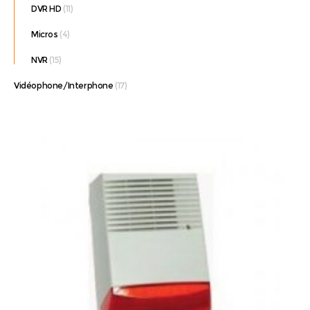
DVR HD
(11)
Micros
(4)
NVR
(15)
Vidéophone/Interphone
(17)