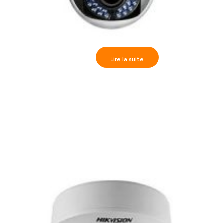
Lire la suite
Camèra dôme IR30m, HD1080P varifocal 2.8-12mm,
DS-2CE56D1T-VFIR