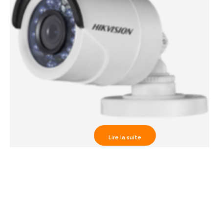
Lire la suite
Caméra Externe IR20m, HD1080P 3.6 mm- DS-
2CE16D1T-IR