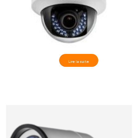
Lire la suite
Hikvision>> Camèra dôme True WDR IR30m, HD720P
varifocal 2.8-12mm, DS-2CE56C5T-VFIR