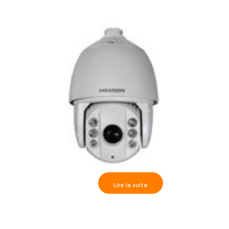
Lire la suite
Caméra high speed dôme Externe IR120m 23x – Full HD
720P, DS-2AE7123TI-A