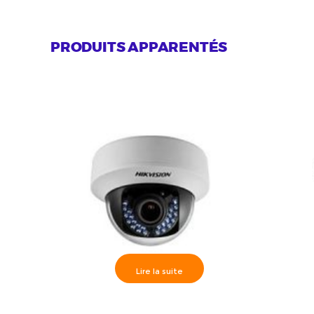
PRODUITS APPARENTÉS
Lire la suite
Camèra dôme IR30m, HD1080P
Hikvisi