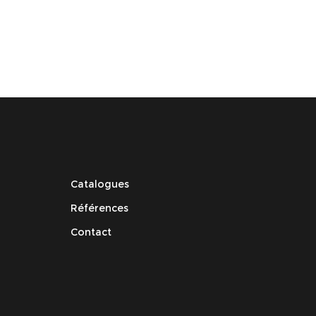
sé 2.8-
HD1080P 3.6 mm- DS-2CE16D5T-IR
R3Z
Catalogues
Références
Contact