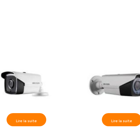
Lire la suite
Lire la suite
on>> Caméra Externe IR80m,
Hikvision>> Caméra Extern