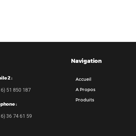
D 3MP 3.6 mm- DS-2CE16F7T-
HD1080P varifocal motori
IT5
12mm- DS-2CE16D1T-I
Navigation
le 2 :
Accueil
A Propos
16) 51 850 187
Produits
éphone :
16) 36 74 61 59