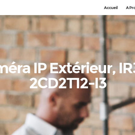
Accueil
A Pr
éra IP Extérieur, I
2CD2T12-I3