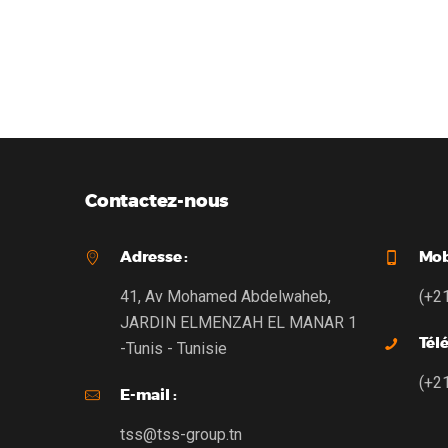
varifocal 2.8-12mm, DS-2CE56D1T-VFIR
Analog H
Contactez-nous
Adresse :
Mobi
41, Av Mohamed Abdelwaheb,
(+2
JARDIN ELMENZAH EL MANAR 1
Tél
-Tunis - Tunisie
(+2
E-mail :
tss@tss-group.tn