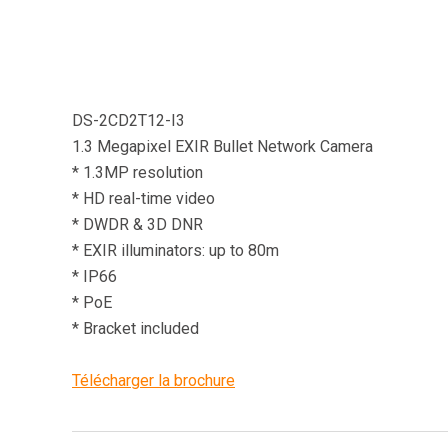
DS-2CD2T12-I3
1.3 Megapixel EXIR Bullet Network Camera
* 1.3MP resolution
* HD real-time video
* DWDR & 3D DNR
* EXIR illuminators: up to 80m
* IP66
* PoE
* Bracket included
Télécharger la brochure