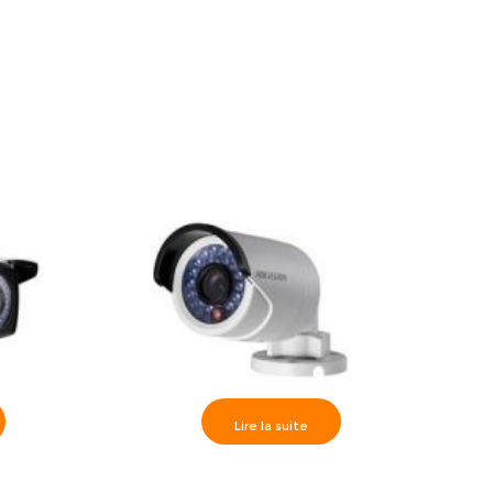
Lire la suite
e IR40m,
Caméra Externe True WDR IR20m,