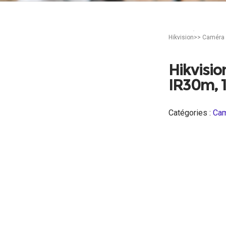
Accueil
Vidéo-sur
Hikvision>> Caméra 
Hikvisio
IR30m, 
Catégories :
Cam