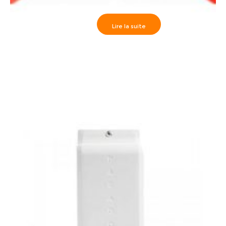
Lire la suite
Paradox>> NV780 Détecteur numérique extérieure
filaire à double-face, avec 4x capteurs doubles (véri