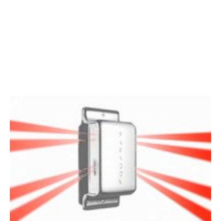
Paradox>> MG6250- GSM Centrale d’alarme sans fil