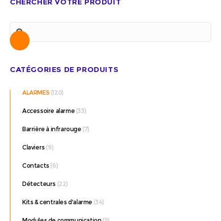
CHERCHER VOTRE PRODUIT
Recherche
CATÉGORIES DE PRODUITS
ALARMES
(120)
Accessoire alarme
(33)
Barrière à infrarouge
(7)
Claviers
(9)
Contacts
(6)
Détecteurs
(22)
Kits & centrales d'alarme
(34)
Modules de communication
(5)