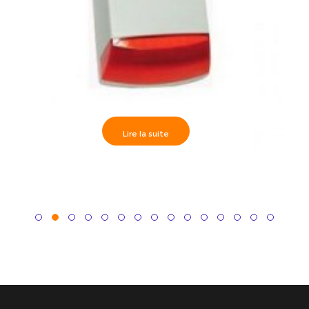
Lire la suite
BS0S359: Sirène externe avec flash rouge IP55
avec protection métallique interne 115Db