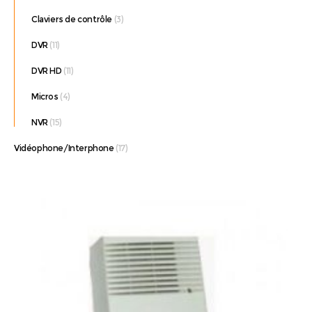
Claviers de contrôle
(3)
DVR
(11)
DVR HD
(11)
Micros
(4)
NVR
(15)
Vidéophone/Interphone
(17)