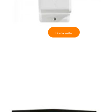
Lire la suite
Paradox>> NVR780 Détecteur numérique extérieur
sans fil à double-face, avec 4x capteurs doubles