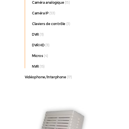
Caméra analogique
(15)
Caméra IP
(53)
Claviers de contrôle
(3)
DVR
(11)
DVR HD
(11)
Micros
(4)
NVR
(15)
Vidéophone/Interphone
(17)