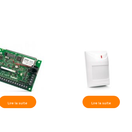
que de bris de vitres
avec Flash
Lire la suite
Lire la suite
U-100 Récepteur sans fil
Satel>> AQUA PLUS Détecteur
433MHZ
Infrarouge Digital