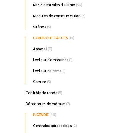
Kits & centrales d'alarme
(34)
Modules de communication
(5)
Sirènes
(3)
CONTRÔLE D'ACCÈS
(18)
Appareil
(11)
Lecteur d'empreinte
(1)
Lecteur de carte
(1)
Serrure
(3)
Contrôle de ronde
(5)
Détecteurs de métaux
(7)
INCENDIE
(46)
Centrales adressables
(2)