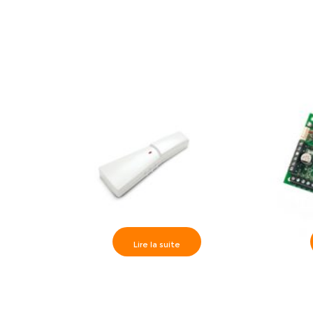
acousti
Lire la suite
Satel >> Testeur pour détecteur de
Satel>> AC
bris de vitres acoustique