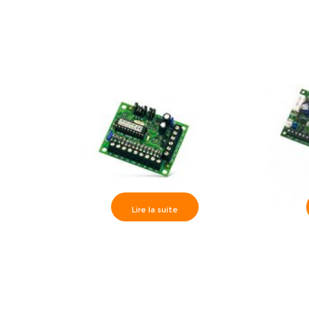
Lire la suite
Satel>> CA-10 10 E Carte Extension
Satel>> CA
CA-10
extérieur
magnétiqu