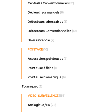
Centrales Conventionnelles
(12)
Déclencheur manuels
(8)
Détecteurs adressables
(5)
Détecteurs Conventionnelles
(10)
Divers incendie
(7)
POINTAGE
(10)
Accessoires pointeuses
(2)
Pointeuse à fiche
(1)
Pointeuse biométrique
(6)
Tourniquet
(3)
me
+
VIDÉO-SURVEILLENCE
(156)
s
Analogique/HD
(29)