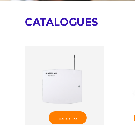
CATALOGUES
Lire la suite
RTX3R2 Récepteur Radio
Satel 