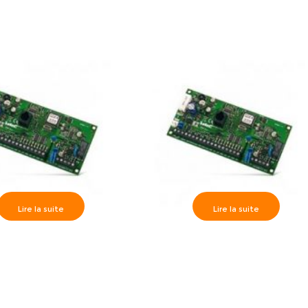
Lire la suite
Lire la suite
-10 Kit (centrale+sirène
Satel>> CA-5 Kit (Centrale d’alar
e+ Détecteur IR+contact
+ sirène externe + Détecteur IR
e) d’alarme anti-intrus
contact magnétique) anti-intru