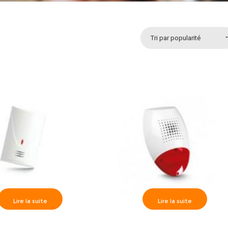
Tri par popularité
Lire la suite
Lire la suite
>> INDIGO Détecteur
Satel >> SD-3001 Sirène Extérieu