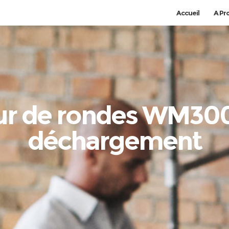
Accueil
A Pr
eur de rondes WM300
déchargement