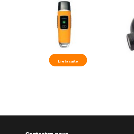
Lire la suite
Contrôleur de rondes- WM-5000V4S
Kit con
U