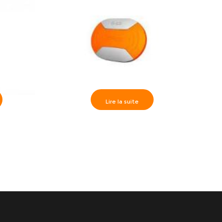
Lire la suite
M5000V5
JWM-Point de Contrôle RFID