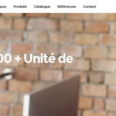
opos
Produits
Catalogue
Références
Contact
0 + Unité de