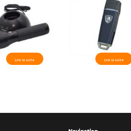
Lire la suite
Lire la suite
trôleur de rondes GS2000 +
Contrôleur de rondes W
nité de déchargement