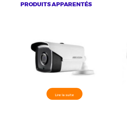
PRODUITS APPARENTÉS
Lire la suite
Hikvision>> Caméra Externe IR20m,
Camè
Analog HD 3MP 3.6 mm- DS-2CE16F7T-
varifoc
IT1