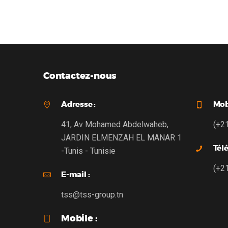
Contactez-nous
Adresse :
Mobi
41, Av Mohamed Abdelwaheb,
(+2
JARDIN ELMENZAH EL MANAR 1
Tél
-Tunis - Tunisie
(+2
E-mail :
tss@tss-group.tn
Mobile :