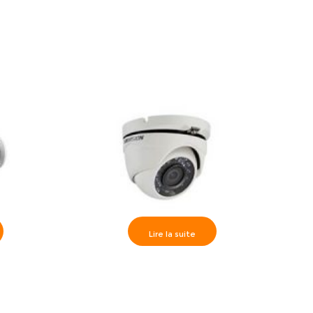
Lire la suite
HD1080P
Hikvision>> Camèra dôme IR20m, Full
E16D1T-
HD720P 3.6 mm, DS-2CE56C0T-IRM