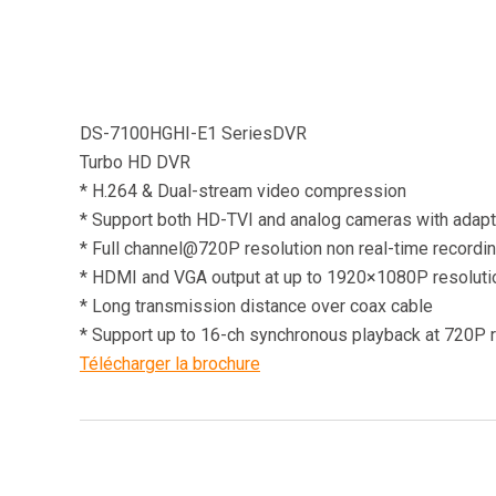
DS-7100HGHI-E1 SeriesDVR
Turbo HD DVR
* H.264 & Dual-stream video compression
* Support both HD-TVI and analog cameras with adap
* Full channel@720P resolution non real-time recordi
* HDMI and VGA output at up to 1920×1080P resoluti
* Long transmission distance over coax cable
* Support up to 16-ch synchronous playback at 720P r
Télécharger la brochure