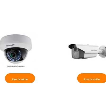
Lire la suite
Lire la suite
ra dôme IR30m, HD1080P
Caméra Externe IR40m, 
al 2.8-12mm, DS-2CE56D5T-
varifocal 2.8-12mm- DS-2C
VFIR
VFIR3