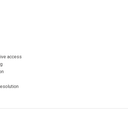
tive access
ng
on
esolution