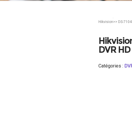
Accueil
Vidéo-sur
Hikvision>> DS-7104
Hikvisi
DVR HD 
Catégories :
DV