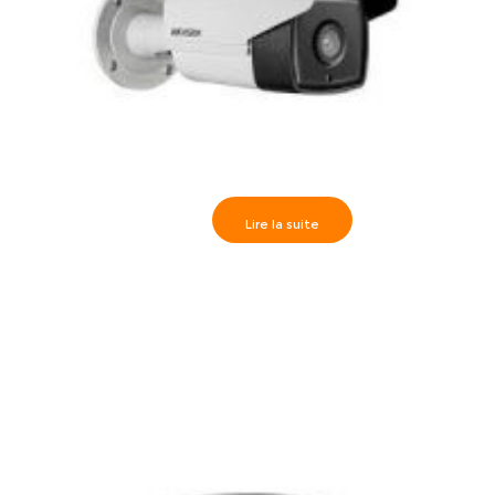
Lire la suite
Hikvision>>Caméra Externe IR80m, HD1080P 3.6 mm-
DS-2CE16D1T-IT5