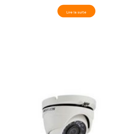
Lire la suite
Hikvision>> Caméra Externe IR40m, Analog HD 3MP 3.6
mm- DS-2CE16F7T-IT3