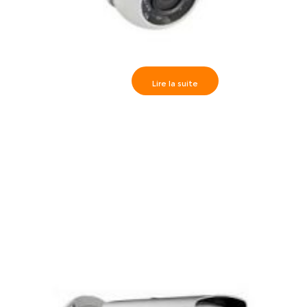
Lire la suite
Camèra dôme IR20m, HD1080P 3.6 mm- DS-2CE56D1T-
IRM