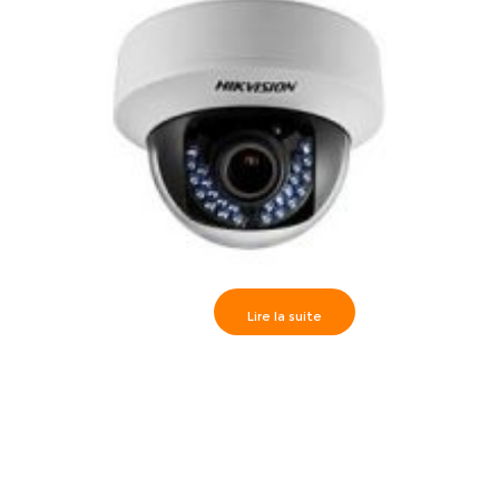
Lire la suite
Camèra dôme IR30m, HD720P varifocal 2.8-12mm, DS-
2CE56C2T-VFIR