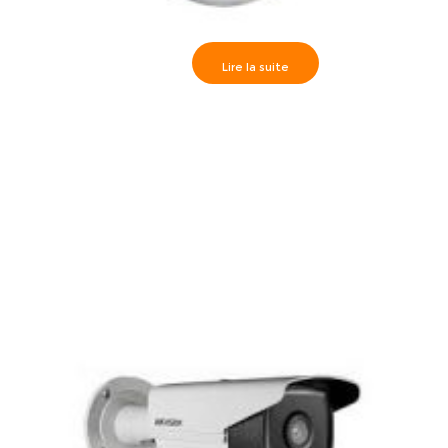
Lire la suite
Camèra dôme IR30m, HD1080P varifocal 2.8-12mm,
DS-2CE56D1T-VFIR