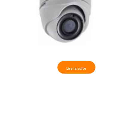
Lire la suite
Hikvision Camèra dôme IR20m, Analog. HD 3MP 3.6 mm,
DS-2CE56F7T-ITM