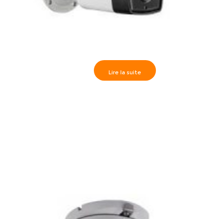
Lire la suite
Hikvision>>Caméra Externe IR40m, HD1080P 3.6 mm-
DS-2CE16D1T-IT3