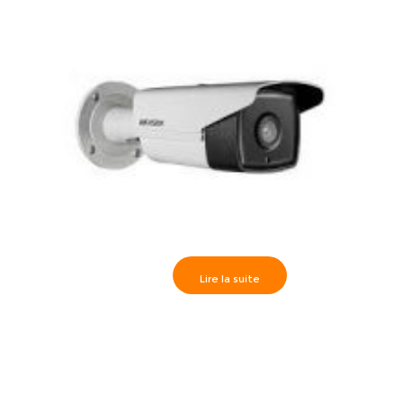
Lire la suite
Hikvision>>Caméra Externe IR80m, HD1080P 3.6 mm-
DS-2CE16D1T-IT5