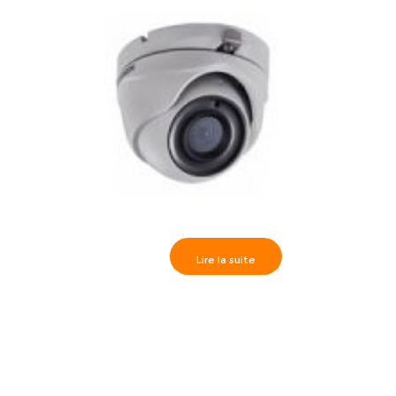
Lire la suite
Hikvision Camèra dôme IR20m, Analog. HD 3MP 3.6 mm,
DS-2CE56F7T-ITM