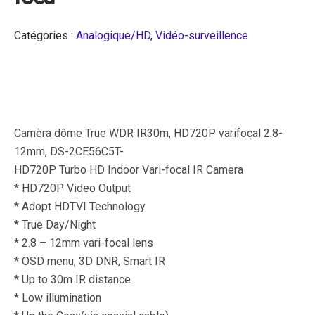
Catégories :
Analogique/HD
,
Vidéo-surveillence
Camèra dôme True WDR IR30m, HD720P varifocal 2.8-
12mm, DS-2CE56C5T-
HD720P Turbo HD Indoor Vari-focal IR Camera
* HD720P Video Output
* Adopt HDTVI Technology
* True Day/Night
* 2.8 – 12mm vari-focal lens
* OSD menu, 3D DNR, Smart IR
* Up to 30m IR distance
* Low illumination