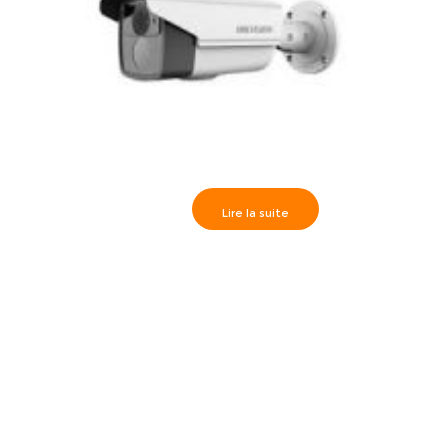
Lire la suite
Caméra Externe True WDR IR50m, HD1080P varifocal
2.8-12mm- DS-2CE16D5T-VFIT3