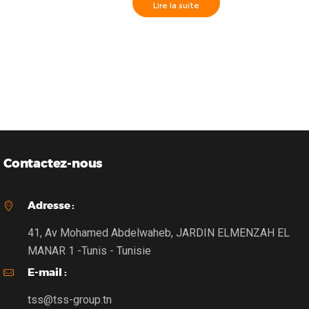
Lire la suite
Hikvision>> Caméra Externe IR40m, Analog HD 3MP 3.6
mm- DS-2CE16F7T-IT3
Contactez-nous
Adresse :
41, Av Mohamed Abdelwaheb, JARDIN ELMENZAH EL
MANAR 1 -Tunis - Tunisie
E-mail :
tss@tss-group.tn