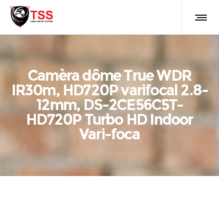
Camèra dôme True WDR
IR30m, HD720P varifocal 2.8-
12mm, DS-2CE56C5T-
HD720P Turbo HD Indoor
Vari-foca