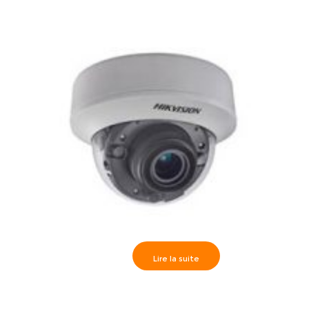
Lire la suite
Hikvision>> Camèra dôme IR30m, Analog HD 3MP VF
motorisé 2.8-12mm- DS-2CE56F7T-ITZ