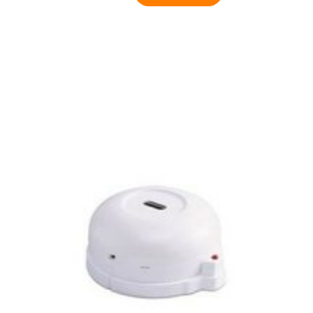
6500 RS Détecteur Linéaire optique de fumée avec
réflecteur (5 à 70m)