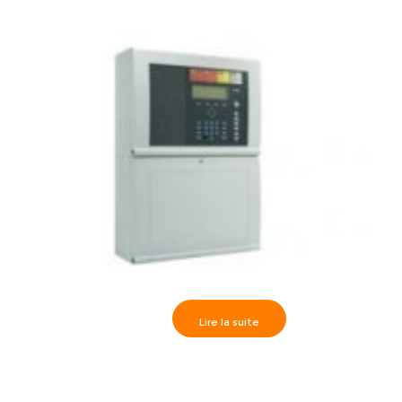
Lire la suite
IQ8Control μ centrale adressable