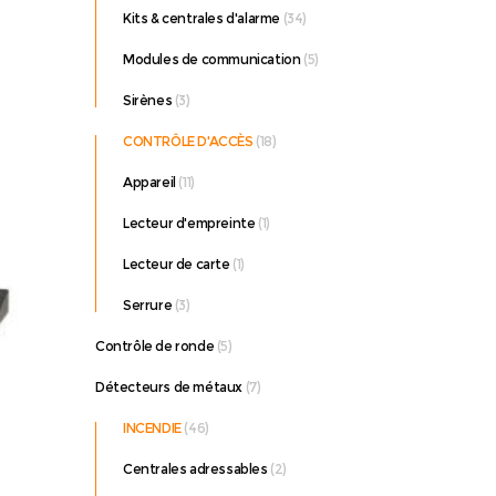
Kits & centrales d'alarme
(34)
8-
Modules de communication
(5)
Sirènes
(3)
CONTRÔLE D'ACCÈS
(18)
Appareil
(11)
Lecteur d'empreinte
(1)
Lecteur de carte
(1)
Serrure
(3)
Contrôle de ronde
(5)
Détecteurs de métaux
(7)
INCENDIE
(46)
S-
Centrales adressables
(2)