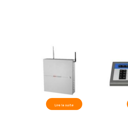
Filiaire 8 zones, clavier LCD- DS-
Filiaire 
19A08-F/K2
Lire la suite
Hikvision>> Centrale d’alarme
Hikvision>
Filiaire 8 zones/ Enregistreur