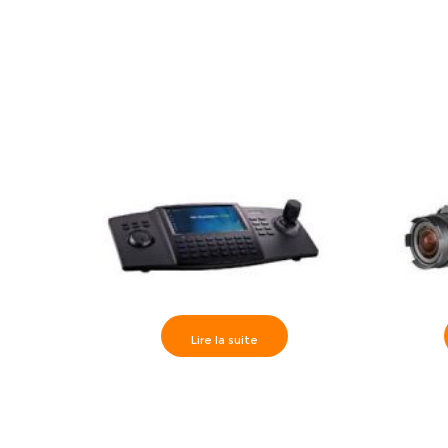
Numérique 4 Entrées – DS-19S08N-
04S
Lire la suite
Hikvision>> Clavier de contrôle DS-
Hikvisi
1100KI
Caméra