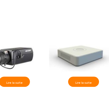
Lire la suite
Lire la suite
on>> DS-2CD6026FHWD
Hikvision>> DS-7104 HWI-SL Min
 IP 2 MP Darkfighter
DVR 4 Entrées