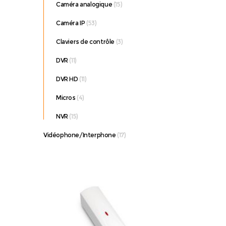
Caméra analogique
(15)
Caméra IP
(53)
Claviers de contrôle
(3)
EXT
DVR
(11)
DVR HD
(11)
Micros
(4)
NVR
(15)
Vidéophone/Interphone
(17)