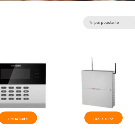
Tri par popularité
Lire la suite
Lire la suite
on>> Centrale d’alarme
Hikvision>> Centrale d’alarme