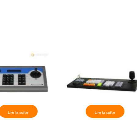
8 zones, clavier LED- DS-
Filiaire 8 zones/ Enregistreur
19A08-F/K1
Analogique 4 Entrées – DS-19S0
04S
Lire la suite
Lire la suite
> Clavier de contrôle DS-
Hikvision>> Clavier de contrôle D
1002KI
1004KI