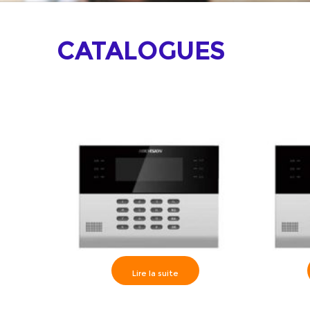
CATALOGUES
Lire la suite
Hikvision>> Centrale d’alarme
Hikvisi