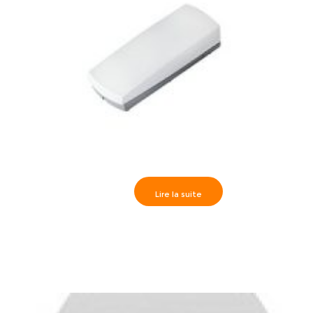
Lire la suite
Paradox>> 2WPGM Relais programmable sans fil
bidirectionnel