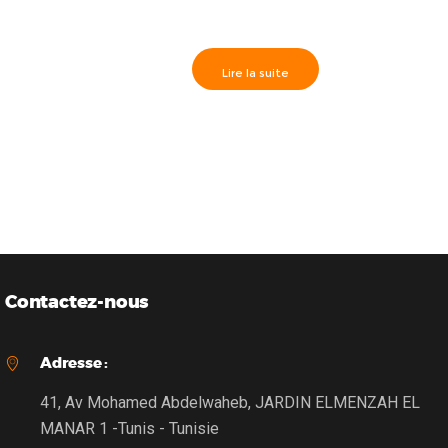
Lire la suite
Paradox>> PS17 Module d’alimentation “switching” 1.7A
Contactez-nous
Adresse :
41, Av Mohamed Abdelwaheb, JARDIN ELMENZAH EL
MANAR 1 -Tunis - Tunisie