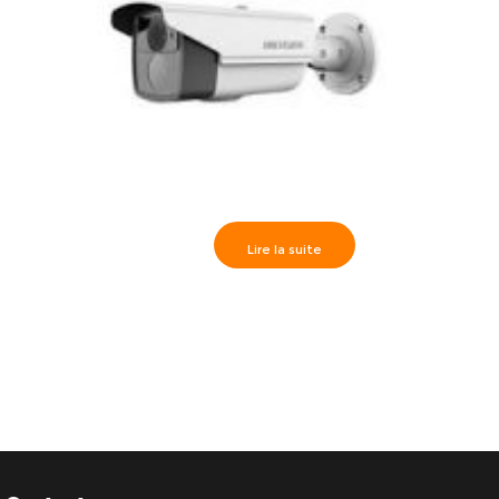
Lire la suite
Caméra Externe IR40m, HD1080P varifocal 2.8-12mm-
DS-2CE16D1T-VFIR3