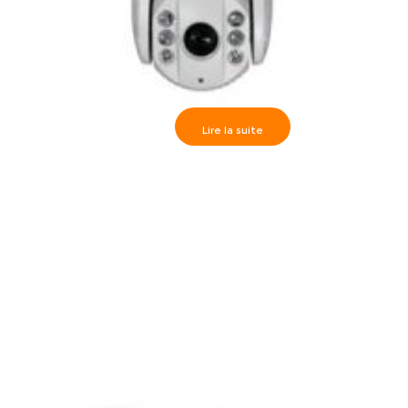
Lire la suite
Caméra high speed dôme Externe IR120m 23x – Full HD
720P, DS-2AE7123TI-A