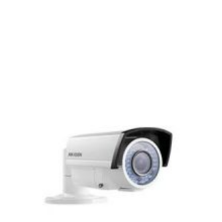
Caméra high speed dôme Externe IR100m 23x – Full HD
720P, DS-2AE4123TI-D