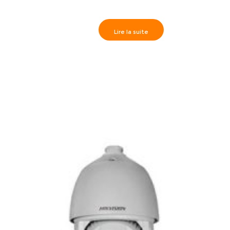
Lire la suite
Caméra Externe IR40m, HD720P varifocal 2.8-12mm-
DS-2CE16C2T-VFIR3