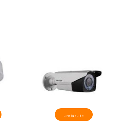
Lire la suite
 IR30m,
Hikvision>> Caméra Externe IR40m,