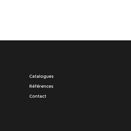
é 2.8-
HD1080P varifocal motorisé 2.8-
ITZ
12mm- DS-2CE16D1T-IR3Z
Catalogues
Références
Contact