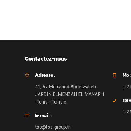
Analog. HD 3MP 3.6 mm, DS-2CE56F7T-
IR20
ITM
Contactez-nous
Adresse :
Mobi
41, Av Mohamed Abdelwaheb,
(+2
JARDIN ELMENZAH EL MANAR 1
Tél
-Tunis - Tunisie
(+2
E-mail :
tss@tss-group.tn