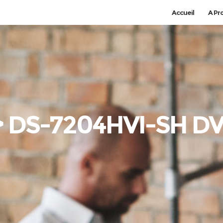
Accueil
A Pr
> DS-7204HVI-SH DV