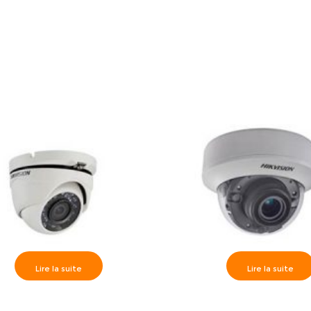
Lire la suite
Lire la suite
on>> Camèra dôme True WDR
Hikvision>> Camèra dôme