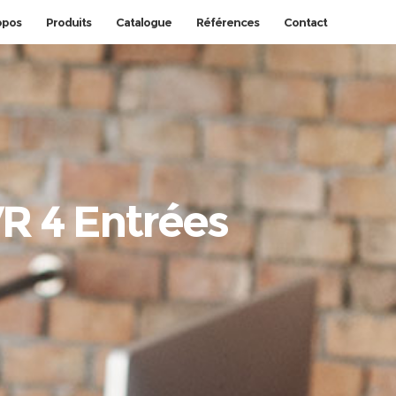
opos
Produits
Catalogue
Références
Contact
R 4 Entrées