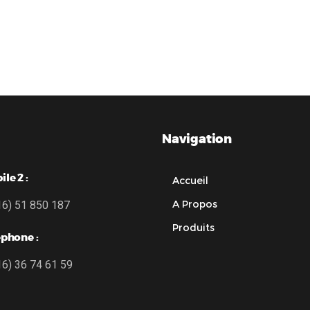
m, HD1080P 3.6 mm- DS-
Analog HD 3MP VF motoris
2CE56D5T-IRM
12mm- DS-2CE56F7T-
Navigation
le 2 :
Accueil
A Propos
16) 51 850 187
Produits
éphone :
16) 36 74 61 59