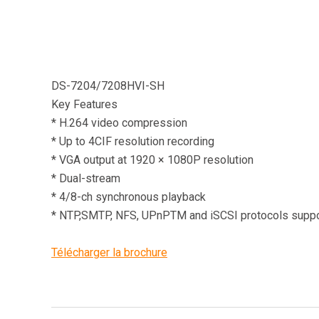
DS-7204/7208HVI-SH
Key Features
* H.264 video compression
* Up to 4CIF resolution recording
* VGA output at 1920 × 1080P resolution
* Dual-stream
* 4/8-ch synchronous playback
* NTP,SMTP, NFS, UPnPTM and iSCSI protocols supp
Télécharger la brochure