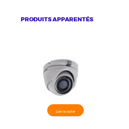
PRODUITS APPARENTÉS
Lire la suite
Hikvision Camèra dôme IR20m,
Hikvisi