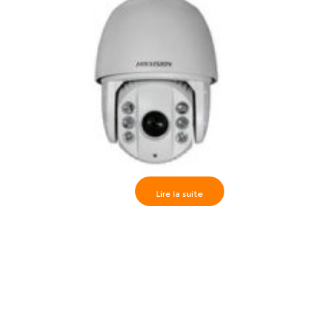
Lire la suite
Caméra high speed dôme Externe IR120m 23x – Full HD
720P, DS-2AE7123TI-A