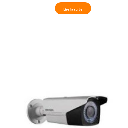
Lire la suite
Caméra Externe IR40m, HD1080P varifocal 2.8-12mm-
DS-2CE16D1T-VFIR3