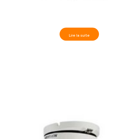
Lire la suite
Hikvision>> Caméra Externe IR40m, HD1080P varifocal
motorisé 2.8-12mm- DS-2CE16D1T-IR3Z