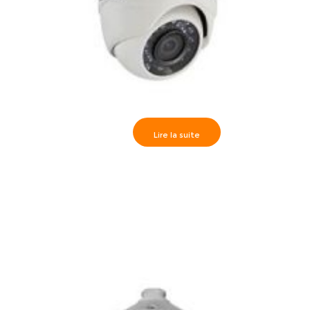
Lire la suite
Hikvision>> Camèra dôme IR20m, Full HD720P 3.6 mm,
DS-2CE56C0T-IRM